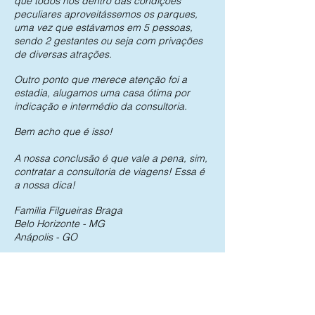
que todos nós dentro das condições
peculiares aproveitássemos os parques,
uma vez que estávamos em 5 pessoas,
sendo 2 gestantes ou seja com privações
de diversas atrações.
Outro ponto que merece atenção foi a
estadia, alugamos uma casa ótima por
indicação e intermédio da consultoria.
Bem acho que é isso!
A nossa conclusão é que vale a pena, sim,
contratar a consultoria de viagens! Essa é
a nossa dica!
Família Filgueiras Braga
Belo Horizonte - MG
Anápolis - GO
Também quer otimizar seu tempo durante
a viagem para você fazer tudo o que
puder dentro das suas necessidades e
desejos?
Clique aqui
e solicite sua