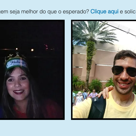
gem seja melhor do que o esperado?
Clique aqui
e solic